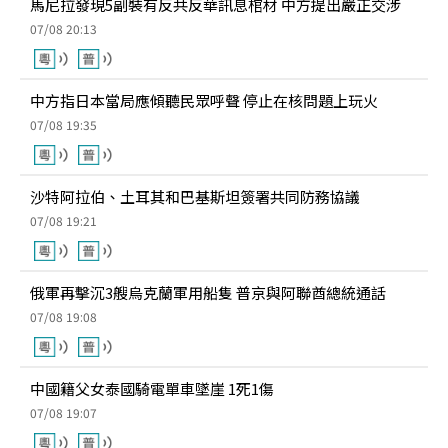
馬尼拉發現5副裝有反共反華訊息棺材 中方提出嚴正交涉
07/08 20:13
中方指日本當局應傾聽民眾呼聲 停止在核問題上玩火
07/08 19:35
沙特阿拉伯、土耳其和巴基斯坦簽署共同防務協議
07/08 19:21
俄軍再擊沉3艘烏克蘭軍用船隻 普京與阿聯酋總統通話
07/08 19:08
中國籍父女泰國騎電單車墜崖 1死1傷
07/08 19:07