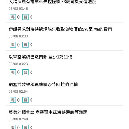
大埔凌晨有電單車失控撞欄 33歲司機受傷送院
06/08 03:46
伊朗尋求對海峽過境船只收取貨物價值5%至7%的費用
06/08 03:33
以軍空襲黎巴嫩南部 至少1死11傷
06/08 03:23
胡塞武裝聲稱再襲擊沙特阿拉伯油輪
06/08 02:54
英美外相會談 商霍爾木茲海峽通航等議題
06/08 02:40