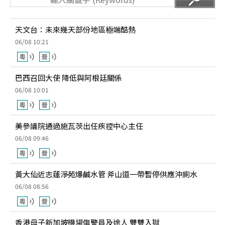
天文台：未來幾天部份地區極端酷熱
06/08 10:21
巴西召回大使 降低與阿根廷關係
06/08 10:01
美參議院通過施瓦茨出任疾控中心主任
06/08 09:46
黃大仙近志蓮淨苑爆鹹水管 斧山道一帶暫停供應沖廁水
06/08 08:56
香港母子新加坡機場傷警員及途人 雙雙入獄