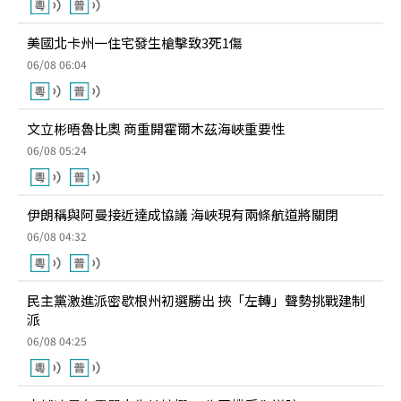
美國北卡州一住宅發生槍擊致3死1傷
06/08 06:04
文立彬晤魯比奧 商重開霍爾木茲海峽重要性
06/08 05:24
伊朗稱與阿曼接近達成協議 海峽現有兩條航道將關閉
06/08 04:32
民主黨激進派密歇根州初選勝出 挾「左轉」聲勢挑戰建制
派
06/08 04:25