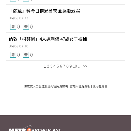
「鯨魚」料今日橫過呂宋 並逐漸減弱
06/08 02:23
倫敦「柯芬園」4人遭刺傷 47歲女子被捕
06/08 02:10
1
2
3
4
5
6
7
8
9
10
...
>>
生成式人工智能創建內容免責聲明
|
智慧財產權聲明
|
使用者責任