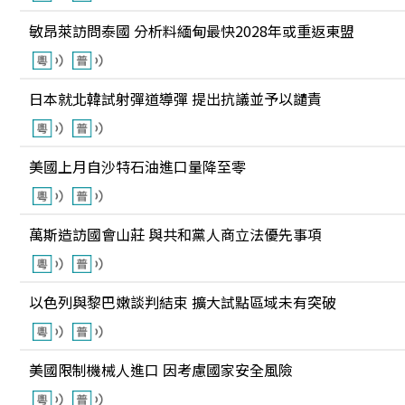
敏昂萊訪問泰國 分析料緬甸最快2028年或重返東盟
日本就北韓試射彈道導彈 提出抗議並予以譴責
美國上月自沙特石油進口量降至零
萬斯造訪國會山莊 與共和黨人商立法優先事項
以色列與黎巴嫩談判結束 擴大試點區域未有突破
美國限制機械人進口 因考慮國家安全風險