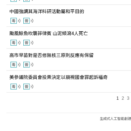
中國強調其海洋科研活動屬和平目的
颱風鯨魚吹襲菲律賓 山泥傾瀉4人死亡
高市早苗對是否修無核三原則反應有保留
美參議院委員會投票決定以藐視國會罪起訴福奇
1
2
3
生成式人工智能創