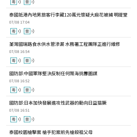
泰國抵港內地男旅客行李藏120萬元懷疑大麻花被捕 明提堂
07/08 17:04
荃灣國瑞路食水供水管滲漏 水務署工程團隊正進行維修
07/08 16:54
國防部:中國軍隊堅決反制任何鬧海挑釁圖謀
07/08 16:52
國防部:日本加快發展進攻性武器的動向日益猖獗
07/08 16:51
泰國校園槍擊案 槍手犯案前先槍殺祖父母