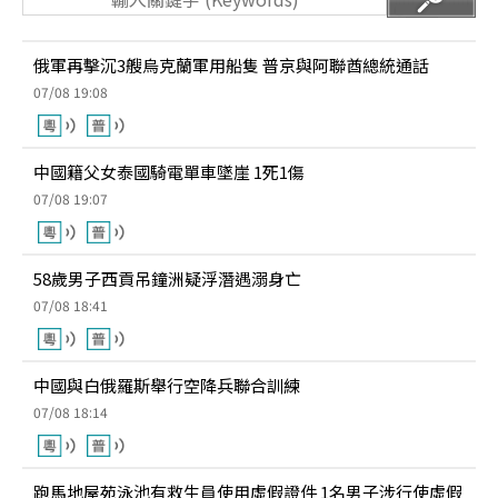
俄軍再擊沉3艘烏克蘭軍用船隻 普京與阿聯酋總統通話
07/08 19:08
中國籍父女泰國騎電單車墜崖 1死1傷
07/08 19:07
58歲男子西貢吊鐘洲疑浮潛遇溺身亡
07/08 18:41
中國與白俄羅斯舉行空降兵聯合訓練
07/08 18:14
跑馬地屋苑泳池有救生員使用虛假證件 1名男子涉行使虛假