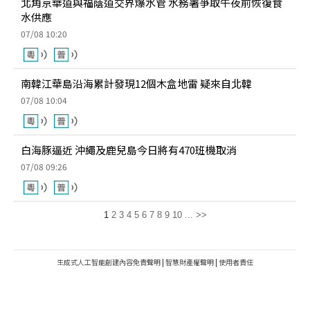
北角京華道與福蔭道交界爆水管 水務署爭取午夜前恢復食
水供應
07/08 10:20
南韓江華島沿海累計發現12個木盒地雷 疑來自北韓
07/08 10:04
白海豚逼近 沖繩及鹿兒島今日將有470班機取消
07/08 09:26
1
2
3
4
5
6
7
8
9
10
...
>>
生成式人工智能創建內容免責聲明
|
智慧財產權聲明
|
使用者責任