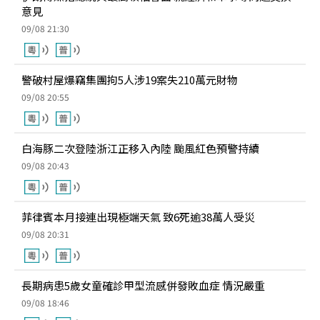
意見
09/08 21:30
警破村屋爆竊集團拘5人涉19案失210萬元財物
09/08 20:55
白海豚二次登陸浙江正移入內陸 颱風紅色預警持續
09/08 20:43
菲律賓本月接連出現極端天氣 致6死逾38萬人受災
09/08 20:31
長期病患5歲女童確診甲型流感併發敗血症 情況嚴重
09/08 18:46