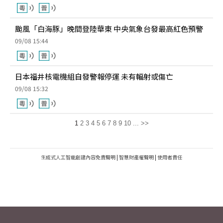
颱風「白海豚」晚間登陸華東 中央氣象台發最高紅色預警
09/08 15:44
日本福井核電機組自發警報停運 未有輻射或傷亡
09/08 15:32
1
2
3
4
5
6
7
8
9
10
...
>>
生成式人工智能創建內容免責聲明
|
智慧財產權聲明
|
使用者責任