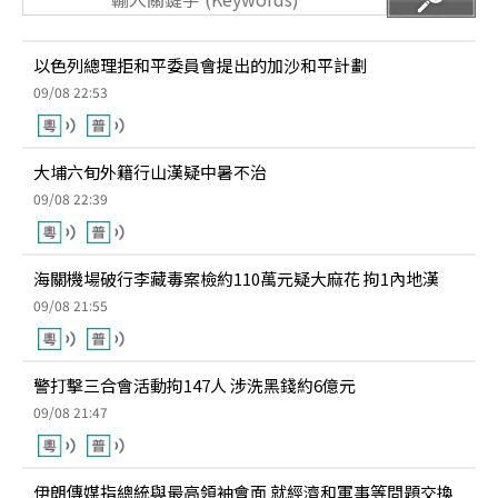
以色列總理拒和平委員會提出的加沙和平計劃
09/08 22:53
大埔六旬外籍行山漢疑中暑不治
09/08 22:39
海關機場破行李藏毒案檢約110萬元疑大麻花 拘1內地漢
09/08 21:55
警打擊三合會活動拘147人 涉洗黑錢約6億元
09/08 21:47
伊朗傳媒指總統與最高領袖會面 就經濟和軍事等問題交換