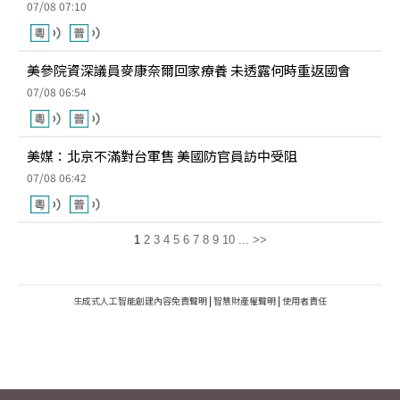
07/08 07:10
美參院資深議員麥康奈爾回家療養 未透露何時重返國會
07/08 06:54
美媒：北京不滿對台軍售 美國防官員訪中受阻
07/08 06:42
1
2
3
4
5
6
7
8
9
10
...
>>
生成式人工智能創建內容免責聲明
|
智慧財產權聲明
|
使用者責任