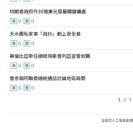
特朗普政府斥30億美元發展關鍵礦產
天水圍私家車「自炒」剷上安全島
哥倫比亞新任總統埃斯普列亞宣誓就職
普京與阿聯酋總統通話討論地區局勢
1
2
3
生成式人工智能創