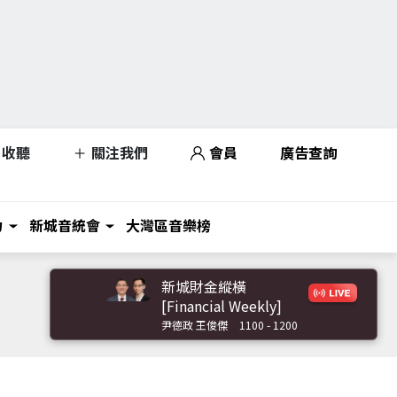
收聽
關注我們
會員
廣告查詢
力
新城音統會
大灣區音樂榜
新城財金縱橫
[Financial Weekly]
尹德政 王俊傑
1100 - 1200