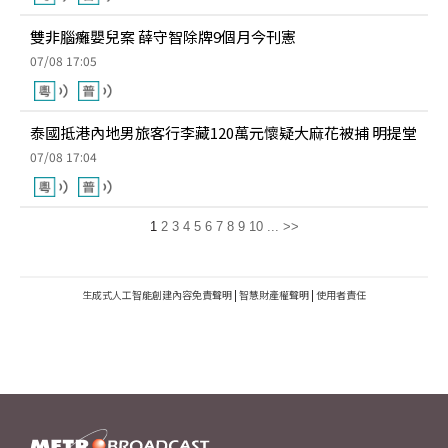
雙非腦癱嬰兒案 薛守智除牌9個月今刊憲
07/08 17:05
泰國抵港內地男旅客行李藏120萬元懷疑大麻花被捕 明提堂
07/08 17:04
1
2
3
4
5
6
7
8
9
10
...
>>
生成式人工智能創建內容免責聲明
|
智慧財產權聲明
|
使用者責任