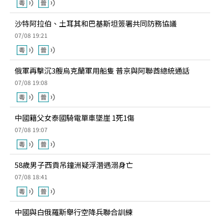
沙特阿拉伯、土耳其和巴基斯坦簽署共同防務協議
07/08 19:21
俄軍再擊沉3艘烏克蘭軍用船隻 普京與阿聯酋總統通話
07/08 19:08
中國籍父女泰國騎電單車墜崖 1死1傷
07/08 19:07
58歲男子西貢吊鐘洲疑浮潛遇溺身亡
07/08 18:41
中國與白俄羅斯舉行空降兵聯合訓練