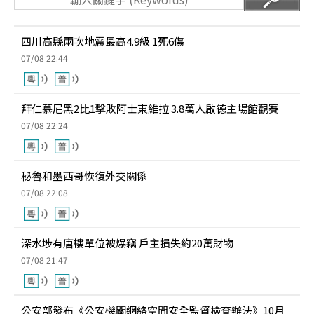
四川高縣兩次地震最高4.9級 1死6傷
07/08 22:44
拜仁慕尼黑2比1擊敗阿士東維拉 3.8萬人啟德主場館觀賽
07/08 22:24
秘魯和墨西哥恢復外交關係
07/08 22:08
深水埗有唐樓單位被爆竊 戶主損失約20萬財物
07/08 21:47
公安部發布《公安機關網絡空間安全監督檢查辦法》10月