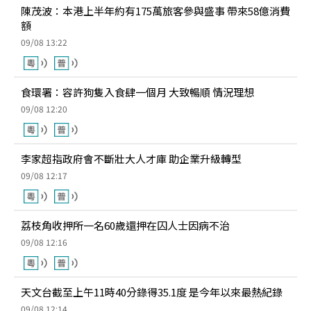
陳茂波：本港上半年約有175萬旅客參與盛事 帶來58億消費
額
09/08 13:22
食環署：容許狗隻入食肆一個月 大致暢順 情況理想
09/08 12:20
李家超指政府會不斷壯大人才庫 助企業升級轉型
09/08 12:17
荔枝角收押所一名60歲還押在囚人士因病不治
09/08 12:16
天文台截至上午11時40分錄得35.1度 是今年以來最熱紀錄
09/08 12:14