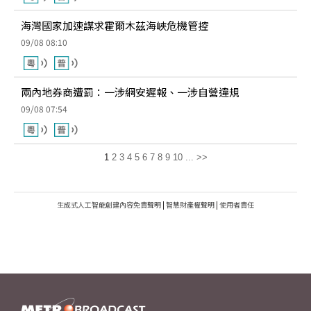
海灣國家加速謀求霍爾木茲海峽危機管控
09/08 08:10
兩內地券商遭罰：一涉網安遲報、一涉自營違規
09/08 07:54
1
2
3
4
5
6
7
8
9
10
...
>>
生成式人工智能創建內容免責聲明
|
智慧財產權聲明
|
使用者責任