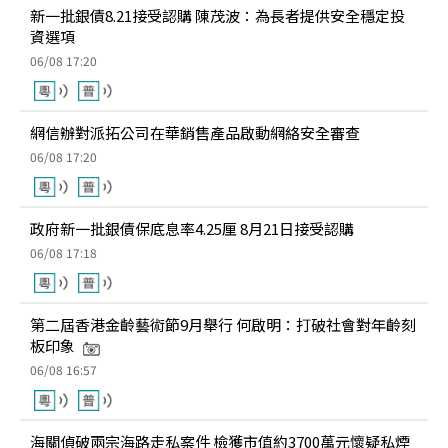
新一批銀債8.21接受認購 陳茂波：為長者提供安全穩定投
資選項
06/08 17:20
網信辦對派拓公司在華銷售產品啟動網絡安全審查
06/08 17:20
政府新一批銀債保底息率4.25厘 8月21日接受認購
06/08 17:18
第二屆香港金齡藝術節9月舉行 何啟明：打破社會對年齡刻
板印象
06/08 16:57
海關偵破兩宗海路走私案件 檢獲市值約3700萬元懷疑私煙