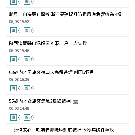
颱風「白海豚」逼近 浙江福建提升防颱風應急響應為 4級
06/08 15:58
陝西潼關縣山泥傾瀉 推冧一戶一人失蹤
06/08 15:46
63歲內地男旅客進口未完稅香煙 判囚6個月
06/08 15:36
55歲內地女旅客走私3隻貓被捕
06/08 14:48
「藥倍安心」吹哨者鄭曦琳起底被捕 今獲無條件釋放