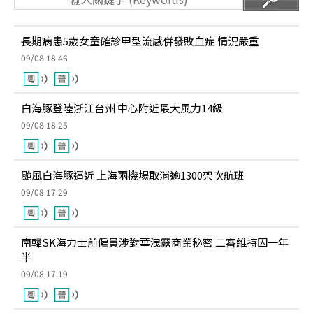
長期病患5歲女童確診甲型流感併發敗血症 情況嚴重
09/08 18:46
白海豚登陸浙江台州 中心附近最大風力14級
09/08 18:25
颱風白海豚逼近 上海兩機場取消逾1300架次航班
09/08 17:29
南韓SK海力士前僱員涉對華洩露商業秘密 二審維持囚一年
半
09/08 17:19