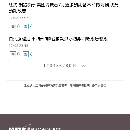
紐約聯儲銀行: 美國消費者7月通脹預期基本平穩 財務狀況
預期改善
07/08 23:52
白海豚逼近 水利部向6省啟動洪水防禦四級應急響應
07/08 23:43
1
2
3
4
5
6
7
8
9
10
...
>>
生成式人工智能創建內容免責聲明
|
智慧財產權聲明
|
使用者責任