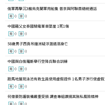
俄軍再擊沉3艘烏克蘭軍用船隻 普京與阿聯酋總統通話
中國籍父女泰國騎電單車墜崖 1死1傷
58歲男子西貢吊鐘洲疑浮潛遇溺身亡
中國與白俄羅斯舉行空降兵聯合訓練
跑馬地屋苑泳池有救生員使用虛假證件 1名男子涉行使虛假
何偉豪防護裝備嚴重受損 調查專組讚揚其無私風險精神