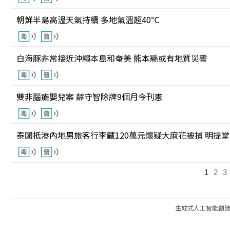
朝鮮半島高溫天氣持續 多地氣溫超40℃
白海豚非常接近沖繩本島和奄美 熊本縣或有地質災害
雙非腦癱嬰兒案 薛守智除牌9個月今刊憲
泰國抵港內地男旅客行李藏120萬元懷疑大麻花被捕 明提堂
1
2
3
生成式人工智能創