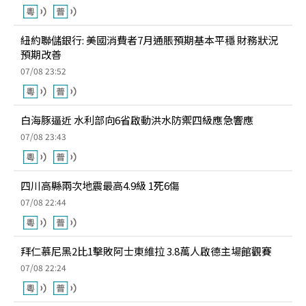
紐約聯儲銀行: 美國消費者7月通脹預期基本平穩 財務狀況
預期改善
07/08 23:52
白海豚逼近 水利部向6省啟動洪水防禦四級應急響應
07/08 23:43
四川高縣兩次地震最高4.9級 1死6傷
07/08 22:44
拜仁慕尼黑2比1擊敗阿士東維拉 3.8萬人啟德主場館觀賽
07/08 22:24