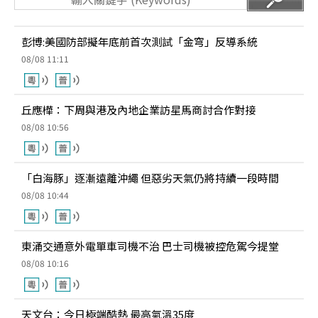
彭博:美國防部擬年底前首次測試「金穹」反導系統
08/08 11:11
丘應樺：下周與港及內地企業訪星馬商討合作對接
08/08 10:56
「白海豚」逐漸遠離沖繩 但惡劣天氣仍將持續一段時間
08/08 10:44
東涌交通意外電單車司機不治 巴士司機被控危駕今提堂
08/08 10:16
天文台：今日極端酷熱 最高氣溫35度