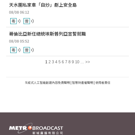
天水圍私家車「自炒」剷上安全島
08/08 06:12
哥倫比亞新任總統埃斯普列亞宣誓就職
08/08 05:52
1
2
3
4
5
6
7
8
9
10
...
>>
生成式人工智能創建內容免責聲明
|
智慧財產權聲明
|
使用者責任