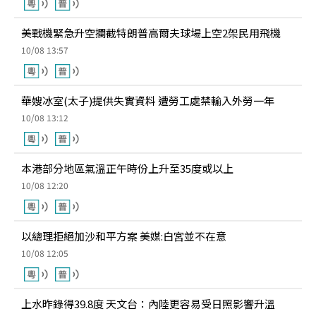
美戰機緊急升空攔截特朗普高爾夫球場上空2架民用飛機
10/08 13:57
華嫂冰室(太子)提供失實資料 遭勞工處禁輸入外勞一年
10/08 13:12
本港部分地區氣溫正午時份上升至35度或以上
10/08 12:20
以總理拒絕加沙和平方案 美媒:白宮並不在意
10/08 12:05
上水昨錄得39.8度 天文台：內陸更容易受日照影響升溫