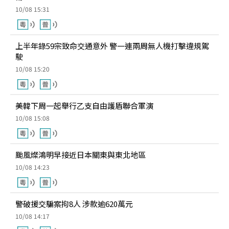
10/08 15:31
上半年錄59宗致命交通意外 警一連兩周無人機打擊違規駕
駛
10/08 15:20
美韓下周一起舉行乙支自由護盾聯合軍演
10/08 15:08
颱風燦鴻明早接近日本關東與東北地區
10/08 14:23
警破援交騙案拘8人 涉款逾620萬元
10/08 14:17