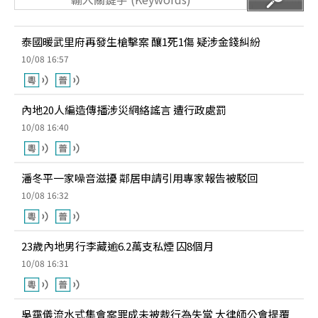
泰國暖武里府再發生槍擊案 釀1死1傷 疑涉金錢糾紛
10/08 16:57
內地20人編造傳播涉災網絡謠言 遭行政處罰
10/08 16:40
潘冬平一家噪音滋擾 鄰居申請引用專家報告被駁回
10/08 16:32
23歲內地男行李藏逾6.2萬支私煙 囚8個月
10/08 16:31
吳靄儀流水式集會案罪成未被裁行為失當 大律師公會提覆