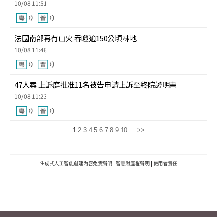
10/08 11:51
法國南部再有山火 吞噬逾150公頃林地
10/08 11:48
47人案 上訴庭批准11名被告申請上訴至終院證明書
10/08 11:23
1
2
3
4
5
6
7
8
9
10
...
>>
生成式人工智能創建內容免責聲明
|
智慧財產權聲明
|
使用者責任