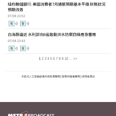
紐約聯儲銀行: 美國消費者7月通脹預期基本平穩 財務狀況
預期改善
07/08 23:52
白海豚逼近 水利部向6省啟動洪水防禦四級應急響應
07/08 23:43
1
2
3
4
5
6
7
8
9
10
...
>>
生成式人工智能創建內容免責聲明
|
智慧財產權聲明
|
使用者責任