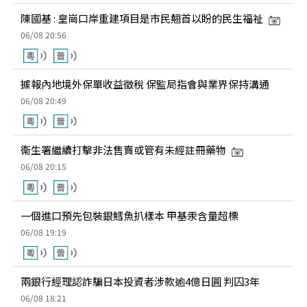
陳國基 : 皇崗口岸重建項目是市民翹首以盼的民生福祉
06/08 20:56
據報內地境外保單收益徵稅 保監局指會與業界保持溝通
06/08 20:49
衞生署繼續打擊非法售賣或管有未經註冊藥物
06/08 20:15
一個進口預先包裝銀鱈魚扒樣本 甲基汞含量超標
06/08 19:19
兩銀行經理認詐騙日本投資者涉款逾4億日圓 判囚3年
06/08 18:21