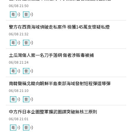
06/08 21:50
警方在西貢海域偵破走私案件 檢獲145萬支懷疑私煙
06/08 21:32
土瓜灣傷人案一名刀手落網 傷者涉販毒被捕
06/08 21:24
南韓聲稱北韓向朝鮮半島東部海域發射短程彈道導彈
06/08 21:10
中方斥日本企圖整軍擴武圖謀突破無核三原則
06/08 21:01