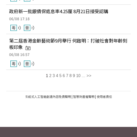
政府新一批銀債保底息率4.25厘 8月21日接受認購
06/08 17:18
第二屆香港金齡藝術節9月舉行 何啟明：打破社會對年齡刻
板印象
06/08 16:57
1
2
3
4
5
6
7
8
9
10
...
>>
生成式人工智能創建內容免責聲明
|
智慧財產權聲明
|
使用者責任