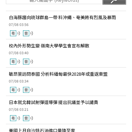
白海豚趨向琉球群島一帶 料沖繩、奄美將有烈風及暴雨
07/08 03:56
校內外形勢生變 嶺南大學學生會宣布解散
07/08 03:40
敏昂萊訪問泰國 分析料緬甸最快2028年或重返東盟
07/08 03:34
日本就北韓試射彈道導彈 提出抗議並予以譴責
07/08 03:21
美國上月自沙特石油進口量降至零