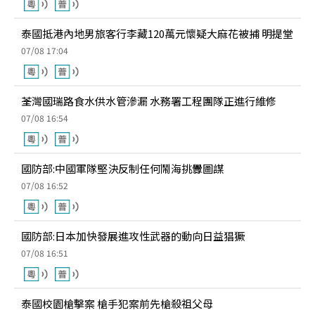
泰國抵港內地男旅客行李藏120萬元懷疑大麻花被捕 明提堂
07/08 17:04
荃灣國瑞路食水供水管滲漏 水務署工程團隊正進行維修
07/08 16:54
國防部:中國軍隊堅決反制任何鬧海挑釁圖謀
07/08 16:52
國防部:日本加快發展進攻性武器的動向日益猖獗
07/08 16:51
泰國校園槍擊案 槍手犯案前先槍殺祖父母