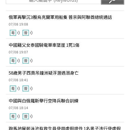
俄軍再擊沉3艘烏克蘭軍用船隻 普京與阿聯酋總統通話
07/08 19:08
中國籍父女泰國騎電單車墜崖 1死1傷
07/08 19:07
58歲男子西貢吊鐘洲疑浮潛遇溺身亡
07/08 18:41
中國與白俄羅斯舉行空降兵聯合訓練
07/08 18:14
跑馬地屋苑泳池有救生員使用虛假證件 1名男子涉行使虛假