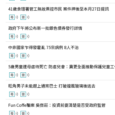
41歲食環署管工無故票控市民 案件押後至本月27日提訊
政府下午將公布新一批銀色債券發行詳情
中非國家乍得發霍亂 75宗病例 8人不治
5歲男童遭母虐待死亡 防虐兒會：冀更全面推動保護兒童工
旺角男子未能趕上通宵巴士 打破擋風玻璃後逃去
Fun Coffe騙案 吳傑莊：投資前要清楚是否受政府監管