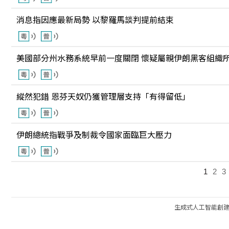
消息指因應最新局勢 以黎羅馬談判提前結束
美國部分州水務系統早前一度關閉 懷疑屬親伊朗黑客組織
縱然犯錯 恩芬天奴仍獲管理層支持「有得留低」
伊朗總統指戰爭及制裁令國家面臨巨大壓力
1
2
3
生成式人工智能創