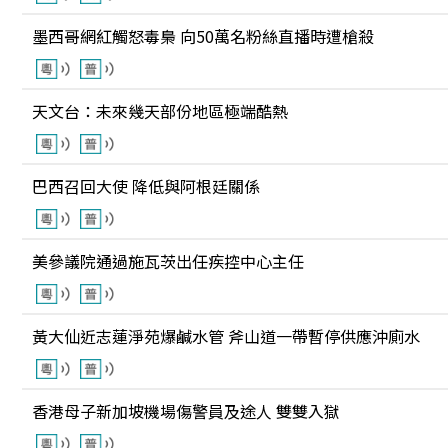
墨西哥網紅觸怒毒梟 向50萬名粉絲直播時遭槍殺
天文台：未來幾天部份地區極端酷熱
巴西召回大使 降低與阿根廷關係
美參議院通過施瓦茨出任疾控中心主任
黃大仙近志蓮淨苑爆鹹水管 斧山道一帶暫停供應沖廁水
香港母子新加坡機場傷警員及途人 雙雙入獄