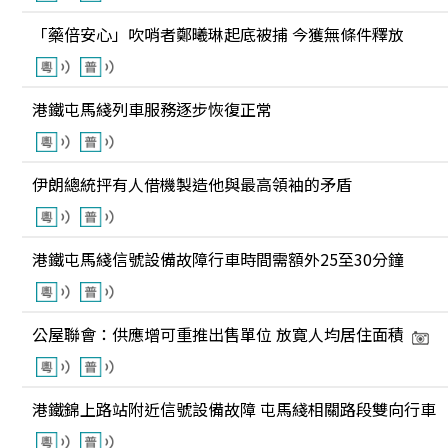
「藥倍安心」吹哨者鄭曦琳起底被捕 今獲無條件釋放
港鐵屯馬綫列車服務逐步恢復正常
伊朗總統抨有人借機製造他與最高領袖的矛盾
港鐵屯馬綫信號設備故障行車時間需額外25至30分鐘
公屋聯會：供應增可重推出售單位 放寛人均居住面積
港鐵錦上路站附近信號設備故障 屯馬綫相關路段雙向行車