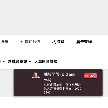
收聽
關注我們
會員
廣告查詢
力
新城音統會
大灣區音樂榜
揀股問盤 [Bid and
Ask]
林淑敏 羅錦豪 李偉傑 熊麗萍
沈大師 黃偉豪 趙晞文
1600 -
1700