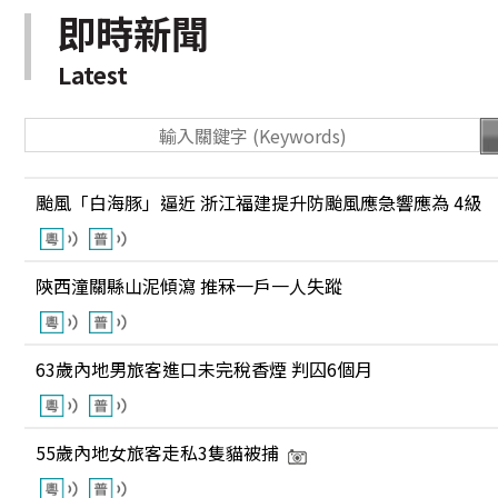
即時新聞
Latest
颱風「白海豚」逼近 浙江福建提升防颱風應急響應為 4級
陝西潼關縣山泥傾瀉 推冧一戶一人失蹤
63歲內地男旅客進口未完稅香煙 判囚6個月
55歲內地女旅客走私3隻貓被捕