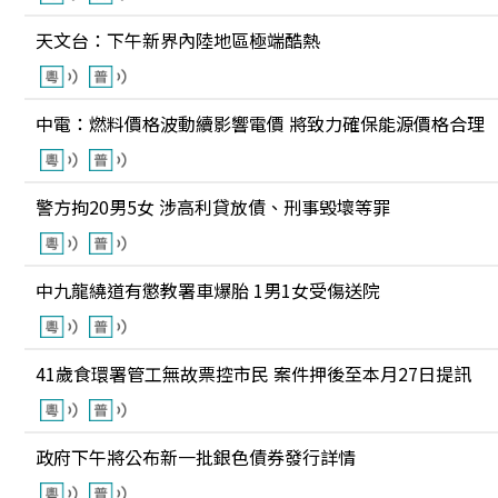
天文台：下午新界內陸地區極端酷熱
中電：燃料價格波動續影響電價 將致力確保能源價格合理
警方拘20男5女 涉高利貸放債、刑事毁壞等罪
中九龍繞道有懲教署車爆胎 1男1女受傷送院
41歲食環署管工無故票控市民 案件押後至本月27日提訊
政府下午將公布新一批銀色債券發行詳情