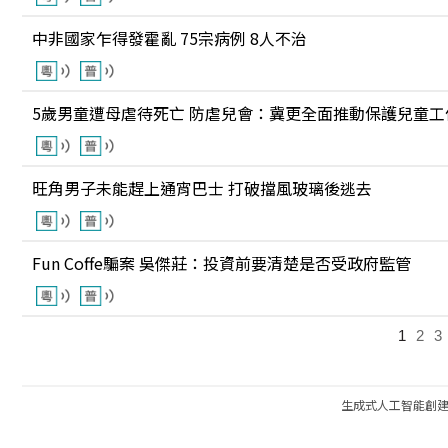
中非國家乍得發霍亂 75宗病例 8人不治
5歲男童遭母虐待死亡 防虐兒會：冀更全面推動保護兒童工
旺角男子未能趕上通宵巴士 打破擋風玻璃後逃去
Fun Coffe騙案 吳傑莊：投資前要清楚是否受政府監管
1
2
3
生成式人工智能創