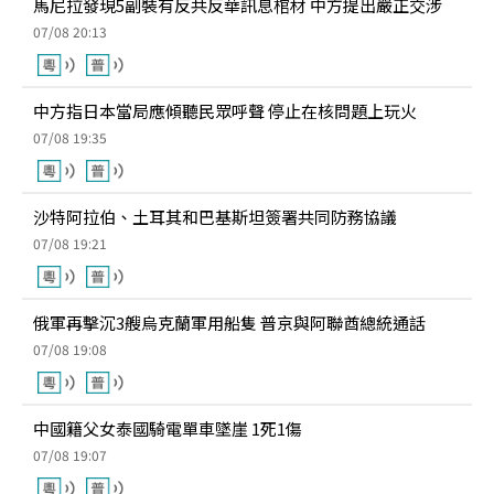
馬尼拉發現5副裝有反共反華訊息棺材 中方提出嚴正交涉
07/08 20:13
中方指日本當局應傾聽民眾呼聲 停止在核問題上玩火
07/08 19:35
沙特阿拉伯、土耳其和巴基斯坦簽署共同防務協議
07/08 19:21
俄軍再擊沉3艘烏克蘭軍用船隻 普京與阿聯酋總統通話
07/08 19:08
中國籍父女泰國騎電單車墜崖 1死1傷
07/08 19:07