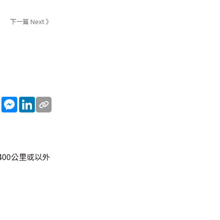
下一篇 Next 》
sApp
WeChat
Messenger
LinkedIn
00公里或以外