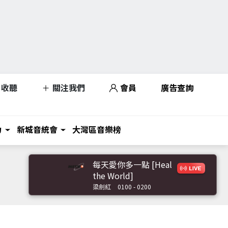
收聽
關注我們
會員
廣告查詢
力
新城音統會
大灣區音樂榜
每天愛你多一點 [Heal
the World]
梁劍紅
0100 - 0200