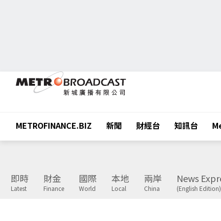
METROFINANCE.BIZ
新聞
財經台
知訊台
Me
即時
財金
國際
本地
兩岸
News Expr
Latest
Finance
World
Local
China
(English Edition)