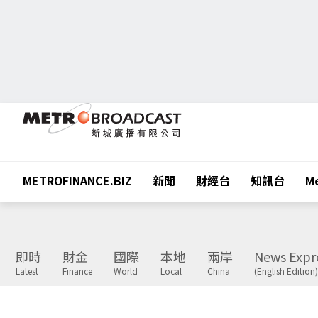
METROFINANCE.BIZ
新聞
財經台
知訊台
Me
即時
財金
國際
本地
兩岸
News Expr
Latest
Finance
World
Local
China
(English Edition)