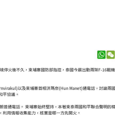
What
意在邊境停火後不久，柬埔寨國防部指控，泰國今晨出動兩架F-16戰
nvirakul)以及柬埔寨首相洪瑪奈(Hun Manet)通電話，討論
和平協議。
m)及特朗普通電話。 柬埔寨始終堅持，本著柬泰兩國和平聯合聲明的
構，利用情報收集能力，核實是哪一方先開火。