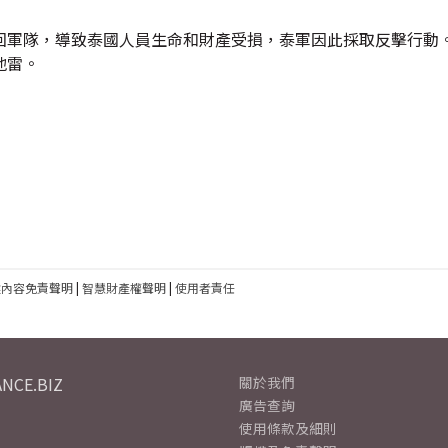
回軍隊，導致泰國人員生命和財產受損，泰軍因此採取反擊行動。
地雷。
建內容免責聲明
|
智慧財產權聲明
|
使用者責任
NCE.BIZ
關於我們
廣告查詢
使用條款及細則