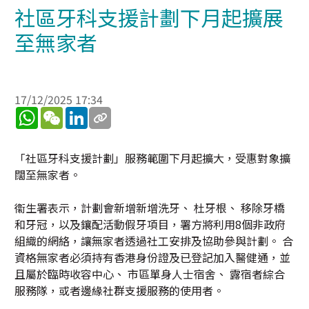
社區牙科支援計劃下月起擴展
至無家者
17/12/2025 17:34
WhatsApp
WeChat
LinkedIn
「社區牙科支援計劃」服務範圍下月起擴大，受惠對象擴
闊至無家者。
衞生署表示，計劃會新增新增洗牙、 杜牙根、 移除牙橋
和牙冠，以及鑲配活動假牙項目，署方將利用8個非政府
組織的網絡，讓無家者透過社工安排及協助參與計劃。 合
資格無家者必須持有香港身份證及已登記加入醫健通，並
且屬於臨時收容中心、 市區單身人士宿舍、 露宿者綜合
服務隊，或者邊緣社群支援服務的使用者。