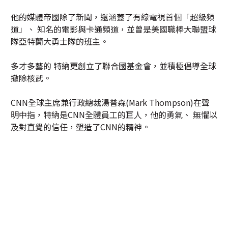
他的媒體帝國除了新聞，還涵蓋了有線電視首個「超級頻
道」、 知名的電影與卡通頻道，並曾是美國職棒大聯盟球
隊亞特蘭大勇士隊的班主。
多才多藝的 特納更創立了聯合國基金會，並積極倡導全球
撤除核武。
CNN全球主席兼行政總裁湯普森(Mark Thompson)在聲
明中指，特納是CNN全體員工的巨人，他的勇氣、 無懼以
及對直覺的信任，塑造了CNN的精神。