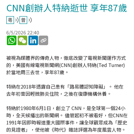
CNN創辦人特納逝世 享年87歲
6/5/2026 22:40
WhatsApp
WeChat
LinkedIn
被視為媒體界的傳奇人物，徹底改變了電視新聞運作方式
的，美國有線電視新聞網(CNN)創辦人特納(Ted Turner)
於當地周三去世，享年87歲。
特納在2018年透露自己患有「路易體認知障礙」。 他在
去年初曾因輕微肺炎住院，之後在復康機構休養。
特納於1980年6月1日，創立了 CNN，是全球第一個24小
時，全天候播出的新聞網。 儘管起初不被看好，但CNN在
1991年因即時報道重大國際事件，讓全球觀眾成為「歷史
的見證者」，使他被《時代》雜誌評選為年度風雲人物。