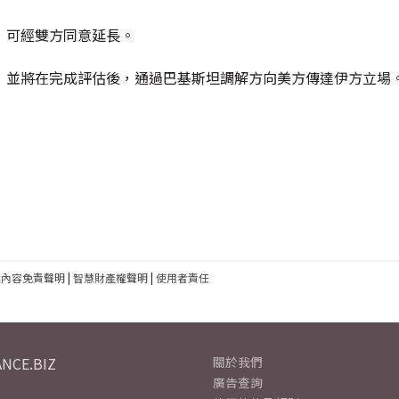
，可經雙方同意延長。
，並將在完成評估後，通過巴基斯坦調解方向美方傳達伊方立場
建內容免責聲明
|
智慧財產權聲明
|
使用者責任
NCE.BIZ
關於我們
廣告查詢