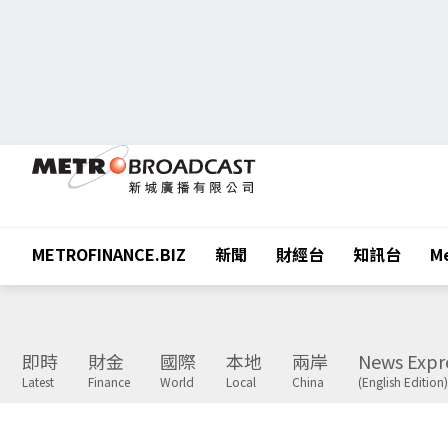
METROFINANCE.BIZ
新聞
財經台
知訊台
Me
即時
財金
國際
本地
兩岸
News Expr
Latest
Finance
World
Local
China
(English Edition)