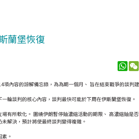
斯蘭堡恢復
What
14項內容的諒解備忘錄，為為期一個月、 旨在結束戰爭的談判
下一輪談判的核心內容，談判最快可能於下周在伊斯蘭堡恢復。
場有所軟化。 圍繞伊朗暫停鈾濃縮活動的期限、 高濃縮鈾是
仍未解決，預計將使最終談判變得複雜。
因素。