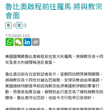
魯比奧啟程前往羅馬 將與教宗
會面
7/5/2026 3:52
WhatsApp
WeChat
LinkedIn
美國國務卿魯比奧啟程前往意大利羅馬，將與教宗良十四
世及意大利總理梅洛尼會面。
魯比奧日前在白宮對記者表示，星期四訪問梵蒂岡期間，
將與教宗良十四世討論古巴局勢、全球宗教自由等議題。
美國總統特朗普早前因為教宗批評美國對伊朗的軍事行
動，而發表指責言論，被問到此行是否為了緩和與教宗的
關係，魯比奧作出否認，他說今次行程早已安排好。
美國駐教廷大使柏奇說，魯比奧與教宗將就美國政策進行