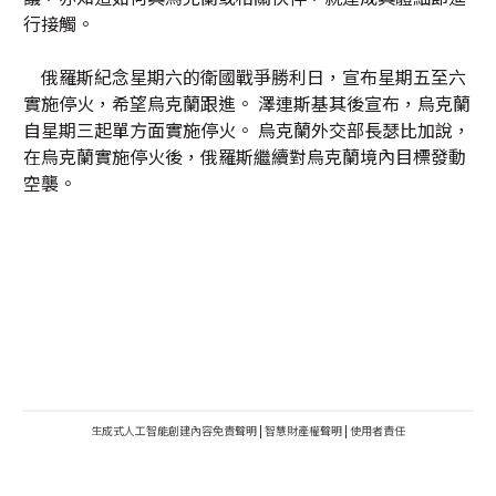
行接觸。
俄羅斯紀念星期六的衛國戰爭勝利日，宣布星期五至六
實施停火，希望烏克蘭跟進。 澤連斯基其後宣布，烏克蘭
自星期三起單方面實施停火。 烏克蘭外交部長瑟比加說，
在烏克蘭實施停火後，俄羅斯繼續對烏克蘭境內目標發動
空襲。
生成式人工智能創建內容免責聲明
|
智慧財產權聲明
|
使用者責任