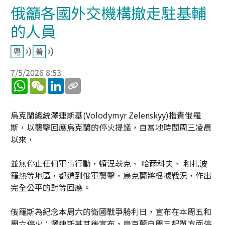
俄籲各國外交機構撤走駐基輔
的人員
7/5/2026 8:53
WhatsApp
WeChat
LinkedIn
烏克蘭總統澤連斯基(Volodymyr Zelenskyy)指責俄羅
斯，以襲擊回應烏克蘭的停火提議，自當地時間周三凌晨
以來，
並無停止任何軍事行動，頓涅茨克、 哈爾科夫、 和扎波
羅熱等地區，都遭到俄軍襲擊，烏克蘭將根據戰況，作出
完全公平的對等回應。
俄羅斯為紀念本周六的衛國戰爭勝利日，宣布在本周五和
周六停火；澤連斯基其後宣布，烏克蘭自周三起單方面停