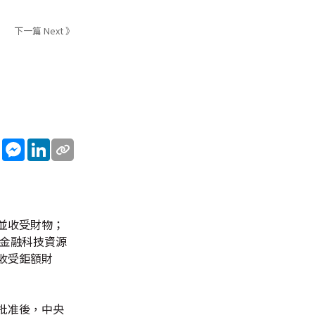
下一篇 Next 》
sApp
WeChat
Messenger
LinkedIn
並收受財物；
把金融科技資源
收受鉅額財
批准後，中央