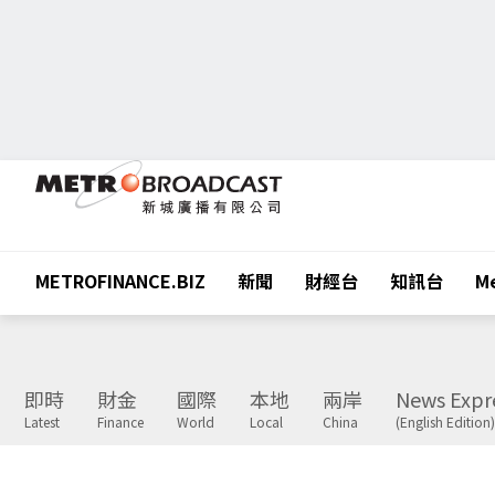
METROFINANCE.BIZ
新聞
財經台
知訊台
Me
即時
財金
國際
本地
兩岸
News Expr
Latest
Finance
World
Local
China
(English Edition)