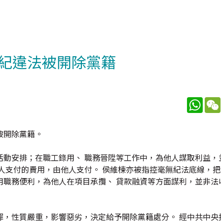
紀違法被開除黨籍
What
被開除黨籍。
活動安排；在職工錄用、 職務晉陞等工作中，為他人謀取利益，
人支付的費用，由他人支付。 侯維楝亦被指控毫無紀法底線，
用職務便利，為他人在項目承攬、 貸款融資等方面謀利，並非法
罪，性質嚴重，影響惡劣，決定給予開除黨籍處分。 經中共中央