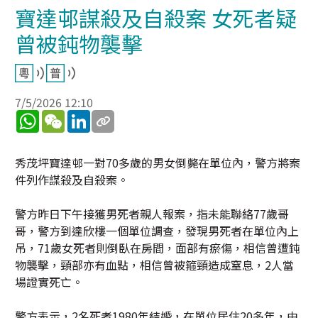
寶達邨謀殺及自殺案 女死者疑
曾被鈍物襲擊
7/5/2026 12:10
WhatsApp
WeChat
LinkedIn
秀茂坪寶達邨一對70多歲的男女倒斃在單位內，警方將案
件列作謀殺及自殺案。
警方昨日下午接獲男死者親人報案，指未能聯絡77歲哥
哥，警方到達欣樓一個單位調查，發現男死者在單位內上
吊，71歲女死者則倒臥在房間，面部有瘀傷，相信曾遭鈍
物襲擊，頸部亦有血點，相信曾被箍頸造成窒息，2人當
場證實死亡。
警方表示，2名死者1980年結婚，在單位居住20多年，由