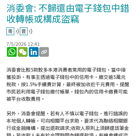
消委會: 不歸還由電子錢包中錯
收轉帳或構成盜竊
7/5/2026 12:41
WhatsApp
WeChat
LinkedIn
消委會比較5款較多本港消費者常用的電子錢包，當中接
獲投訴，有事主透過電子錢包中的信用卡，繳交逾5萬元
稅款，按1.5%手續費計算，最終被加收近千元費用，提醒
市民若利用電子錢包繳付帳單，錢包內的信用卡繳費可能
被平台收取費用。
另外，消委會提醒，若有人不慎以電子錢包，進行錯誤的
本地個人轉帳，可向相關平台求助，要求代為聯絡相關銀
行或金融機構，提出退款請求;收款人原則上須歸還該筆金
額，若收款人未有於合理時間內歸還款項，有機會構成盜