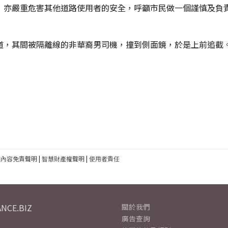
，亦嚴重危害其他道路使用者的安全，呼籲市民做一個謹慎及負
道，其間被隔離線的非華裔男司機，撞到側面鏡，於是上前追截
建內容免責聲明
|
智慧財產權聲明
|
使用者責任
NCE.BIZ
關於我們
廣告查詢