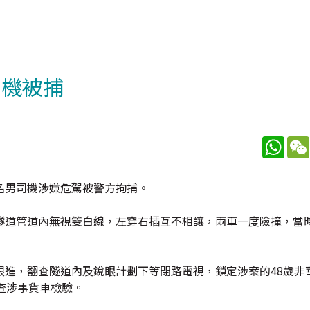
司機被捕
What
名男司機涉嫌危駕被警方拘捕。
隧道管道內無視雙白線，左穿右插互不相讓，兩車一度險撞，當
跟進，翻查隧道內及銳眼計劃下等閉路電視，鎖定涉案的48歲非
查涉事貨車檢驗。