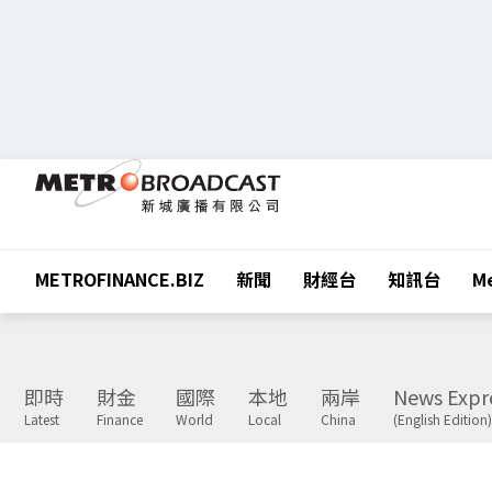
METROFINANCE.BIZ
新聞
財經台
知訊台
Me
即時
財金
國際
本地
兩岸
News Expr
Latest
Finance
World
Local
China
(English Edition)