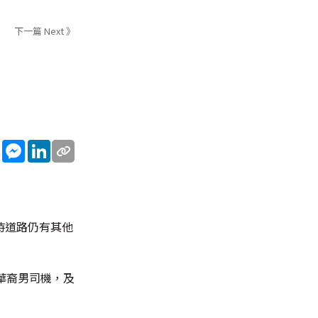
下一篇 Next 》
sApp
WeChat
Messenger
LinkedIn
時道路仍有其他
華裔男司機，及