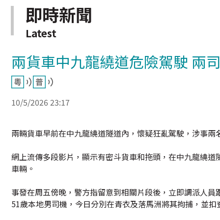
即時新聞
Latest
兩貨車中九龍繞道危險駕駛 兩
10/5/2026 23:17
兩輛貨車早前在中九龍繞道隧道內，懷疑狂亂駕駛，涉事兩
網上流傳多段影片，顯示有密斗貨車和拖頭，在中九龍繞道
車輛。
事發在周五傍晚，警方指留意到相關片段後，立即調派人員
51歲本地男司機，今日分別在青衣及落馬洲將其拘捕，並扣