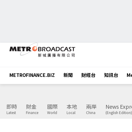
METROFINANCE.BIZ
新聞
財經台
知訊台
Me
即時
財金
國際
本地
兩岸
News Expr
Latest
Finance
World
Local
China
(English Edition)