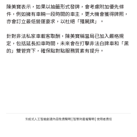
陳美寶表示，如果以抽籤形式發牌，會考慮附加優先條
件，例如擁有車輛一段時間的車主，更大機會獲得牌照，
亦會訂立最低營運要求，以杜絕「殭屍牌」。
針對非法私家車載客取酬，陳美寶稱當局已加入嚴格規
定，包括延長扣車時間，未來會在打擊非法白牌車和「黑
的」雙管齊下，確保點對點服務質素有提升。
生成式人工智能創建內容免責聲明
|
智慧財產權聲明
|
使用者責任