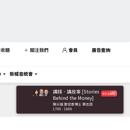
收聽
關注我們
會員
廣告查詢
力
新城音統會
講錢．講故事 [Stories
Behind the Money]
陳以禔 鄭宏泰博士 單志民
1700 - 1800