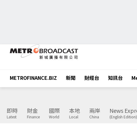
METROFINANCE.BIZ
新聞
財經台
知訊台
Me
即時
財金
國際
本地
兩岸
News Expr
Latest
Finance
World
Local
China
(English Edition)