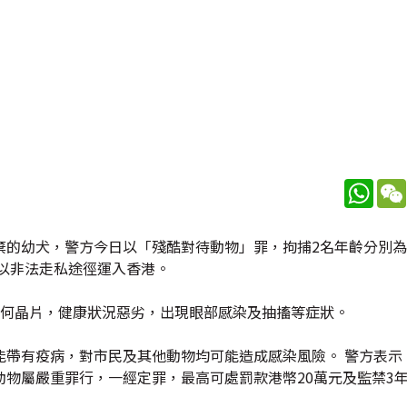
What
的幼犬，警方今日以「殘酷對待動物」罪，拘捕2名年齡分別為2
以非法走私途徑運入香港。
任何晶片，健康狀況惡劣，出現眼部感染及抽搐等症狀。
能帶有疫病，對市民及其他動物均可能造成感染風險。 警方表示
物屬嚴重罪行，一經定罪，最高可處罰款港幣20萬元及監禁3