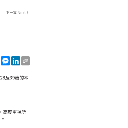
下一篇 Next 》
sApp
WeChat
Messenger
LinkedIn
8及39歲的本
，高度重視所
年。