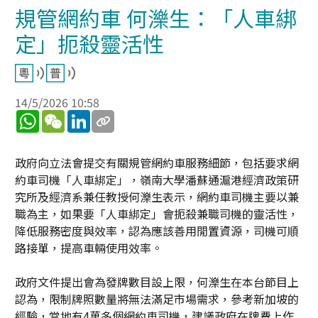
規管網約車 何濼生：「人車綁
定」扼殺靈活性
14/5/2026 10:58
WhatsApp
WeChat
LinkedIn
政府向立法會提交有關規管網約車服務細節，包括要求網
約車司機「人車綁定」，嶺南大學潘蘇通滬港經濟政策研
究所及經濟系兼任教授何濼生表示，網約車司機主要以兼
職為主，如果要「人車綁定」會扼殺兼職司機的靈活性，
降低服務密度與效率，認為應該善用閒置資源，司機可順
路接單，提高車輛使用效率。
政府文件提出會為發牌數目設上限，何濼生在本台節目上
認為，限制牌照數量將無法滿足市場需求，參考新加坡的
經驗，當地有4萬多個網約車司機，建議政府在牌費上作