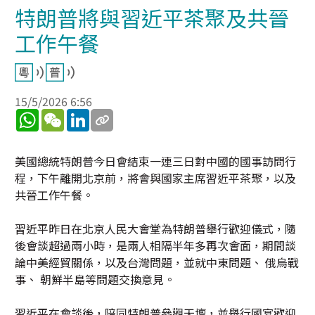
特朗普將與習近平茶聚及共晉
工作午餐
15/5/2026 6:56
WhatsApp
WeChat
LinkedIn
美國總統特朗普今日會結束一連三日對中國的國事訪問行
程，下午離開北京前，將會與國家主席習近平茶聚，以及
共晉工作午餐。
習近平昨日在北京人民大會堂為特朗普舉行歡迎儀式，隨
後會談超過兩小時，是兩人相隔半年多再次會面，期間談
論中美經貿關係，以及台灣問題，並就中東問題、 俄烏戰
事、 朝鮮半島等問題交換意見。
習近平在會談後，陪同特朗普參觀天壇，並舉行國宴歡迎