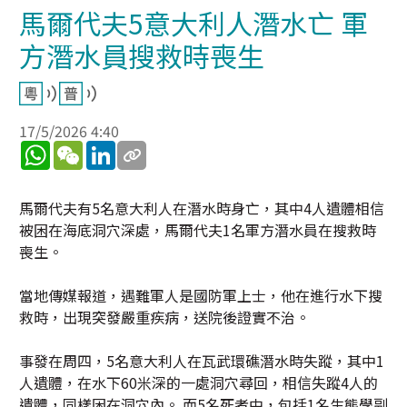
馬爾代夫5意大利人潛水亡 軍
方潛水員搜救時喪生
17/5/2026 4:40
WhatsApp
WeChat
LinkedIn
馬爾代夫有5名意大利人在潛水時身亡，其中4人遺體相信
被困在海底洞穴深處，馬爾代夫1名軍方潛水員在搜救時
喪生。
當地傳媒報道，遇難軍人是國防軍上士，他在進行水下搜
救時，出現突發嚴重疾病，送院後證實不治。
事發在周四，5名意大利人在瓦武環礁潛水時失蹤，其中1
人遺體，在水下60米深的一處洞穴尋回，相信失蹤4人的
遺體，同樣困在洞穴內。 而5名死者中，包括1名生態學副