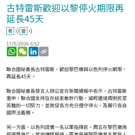
古特雷斯歡迎以黎停火期限再
延長45天
17/5/2026 6:52
WhatsApp
WeChat
LinkedIn
聯合國秘書長古特雷斯，歡迎黎巴嫩與以色列停火期限，
再延長45天。
聯合國秘書長發言人辦公室在新聞通報中表示，古特雷斯
重申，聯合國支持旨在結束敵對行動，減輕邊境兩側民眾
苦難的一切努力，並敦促各方充分遵守停火，及履行各自
國際法義務。
另一方面，以色列證實一名以軍指揮官，周五在黎巴嫩南
部遇襲身亡，當地傳媒報道，死者是被黎巴嫩真主黨無人