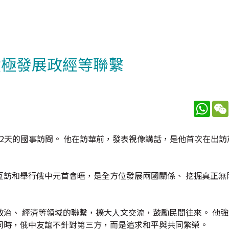
積極發展政經等聯繫
What
，展開為期2天的國事訪問。 他在訪華前，發表視像講話，是他首次在出
互訪和舉行俄中元首會晤，是全方位發展兩國關係、 挖掘真正無
治、 經濟等領域的聯繫，擴大人文交流，鼓勵民間往來。 他
同時，俄中友誼不針對第三方，而是追求和平與共同繁榮。