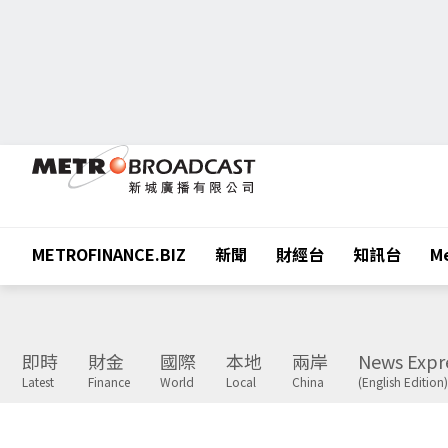
METROFINANCE.BIZ
新聞
財經台
知訊台
Me
即時
財金
國際
本地
兩岸
News Expr
Latest
Finance
World
Local
China
(English Edition)