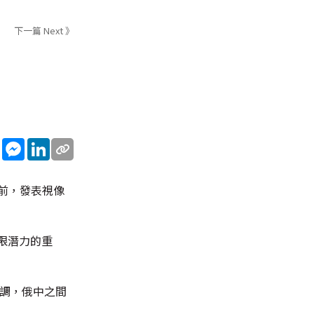
下一篇 Next 》
sApp
WeChat
Messenger
LinkedIn
訪前，發表視像
限潛力的重
強調，俄中之間