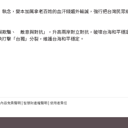
」執念，變本加厲拿老百姓的血汗錢媚外輸誠，強行把台灣民眾
與欺騙、 敵意與對抗」，升高兩岸對立對抗，破壞台海和平穩
決打擊「台獨」分裂，維護台海和平穩定。
建內容免責聲明
|
智慧財產權聲明
|
使用者責任