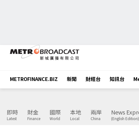
METROFINANCE.BIZ
新聞
財經台
知訊台
Me
即時
財金
國際
本地
兩岸
News Expr
Latest
Finance
World
Local
China
(English Edition)