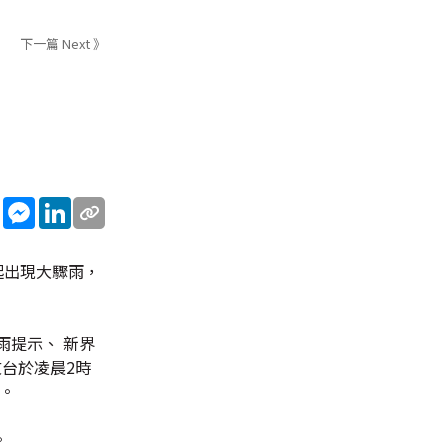
下一篇 Next 》
sApp
WeChat
Messenger
LinkedIn
起出現大驟雨，
雨提示、 新界
台於凌晨2時
。
。