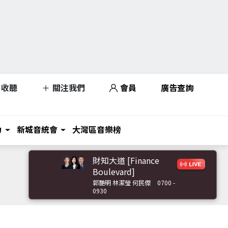
收聽
關注我們
會員
廣告查詢
力
新城音統會
大灣區音樂榜
財知大道 [Finance
Boulevard]
郭艷明 林潔瑩 何民傑
0700 -
0930