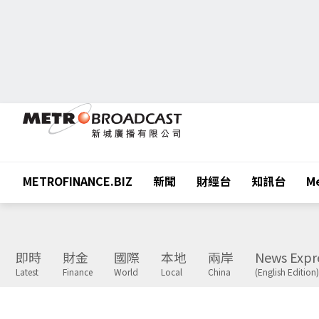
METROFINANCE.BIZ
新聞
財經台
知訊台
Me
即時
財金
國際
本地
兩岸
News Expr
Latest
Finance
World
Local
China
(English Edition)