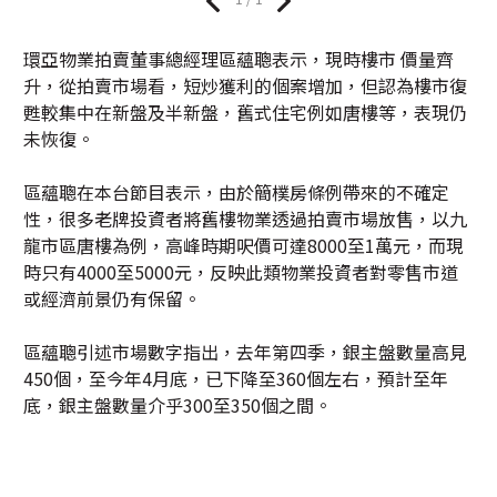
環亞物業拍賣董事總經理區蘊聰表示，現時樓市 價量齊
升，從拍賣市場看，短炒獲利的個案增加，但認為樓市復
甦較集中在新盤及半新盤，舊式住宅例如唐樓等，表現仍
未恢復。
區蘊聰在本台節目表示，由於簡樸房條例帶來的不確定
性，很多老牌投資者將舊樓物業透過拍賣市場放售，以九
龍市區唐樓為例，高峰時期呎價可達8000至1萬元，而現
時只有4000至5000元，反映此類物業投資者對零售市道
或經濟前景仍有保留。
區蘊聰引述市場數字指出，去年第四季，銀主盤數量高見
450個，至今年4月底，已下降至360個左右，預計至年
底，銀主盤數量介乎300至350個之間。