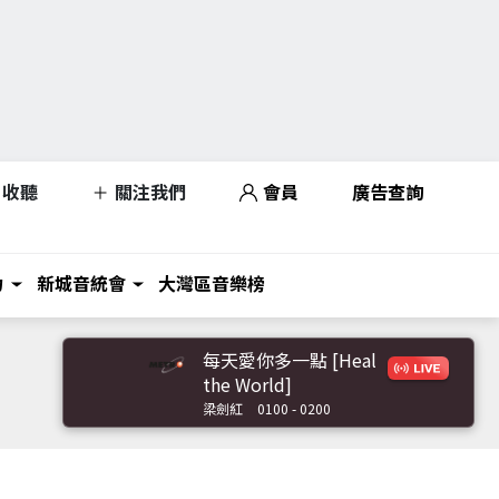
收聽
關注我們
會員
廣告查詢
力
新城音統會
大灣區音樂榜
每天愛你多一點 [Heal
the World]
梁劍紅
0100 - 0200