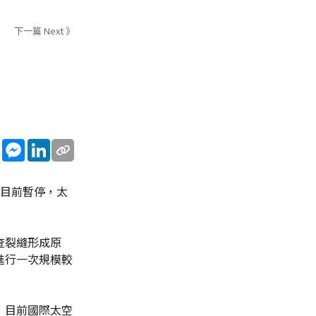
下一篇 Next 》
sApp
WeChat
Messenger
LinkedIn
作目前暫停，太
查裂縫形成原
進行一次規模較
，目前國際太空