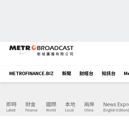
METROFINANCE.BIZ
新聞
財經台
知訊台
Me
即時
財金
國際
本地
兩岸
News Expr
Latest
Finance
World
Local
China
(English Edition)