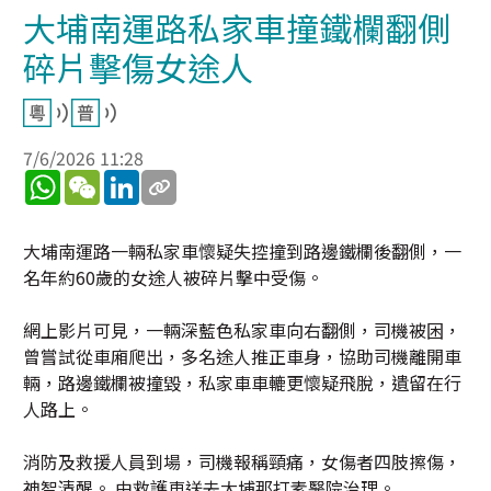
大埔南運路私家車撞鐵欄翻側
碎片擊傷女途人
7/6/2026 11:28
WhatsApp
WeChat
LinkedIn
大埔南運路一輛私家車懷疑失控撞到路邊鐵欄後翻側，一
名年約60歲的女途人被碎片擊中受傷。
網上影片可見，一輛深藍色私家車向右翻側，司機被困，
曾嘗試從車廂爬出，多名途人推正車身，協助司機離開車
輛，路邊鐵欄被撞毀，私家車車轆更懷疑飛脫，遺留在行
人路上。
消防及救援人員到場，司機報稱頸痛，女傷者四肢擦傷，
神智清醒。 由救護車送去大埔那打素醫院治理。