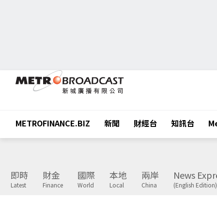
METROFINANCE.BIZ
新聞
財經台
知訊台
Me
即時
財金
國際
本地
兩岸
News Expr
Latest
Finance
World
Local
China
(English Edition)